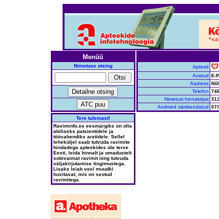
Menüü
Nimetuse otsing
Apteek
Avatud
E-P
Aadress
Nõl
Telefon
74
Nimetusi hinnakirjas
31
Andmed värskendatud
07/
Tere tulemast!
Raviminfo.ee eesmärgiks on olla
abiliseks patsientidele ja
töövahendiks arstidele. Sellel
leheküljel saab tutvuda ravimite
hindadega apteekides üle terve
Eesti, leida hinnalt ja omadustelt
sobivaimat ravimit ning tutvuda
väljakirjutamise tingimustega.
Lisaks leiab veel muudki
huvitavat, mis on seotud
ravimitega.