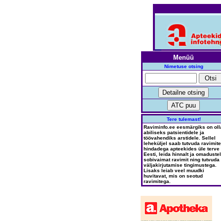
Menüü
Nimetuse otsing
Tere tulemast!
Raviminfo.ee eesmärgiks on oll
abiliseks patsientidele ja
töövahendiks arstidele. Sellel
leheküljel saab tutvuda ravimite
hindadega apteekides üle terve
Eesti, leida hinnalt ja omadustel
sobivaimat ravimit ning tutvuda
väljakirjutamise tingimustega.
Lisaks leiab veel muudki
huvitavat, mis on seotud
ravimitega.