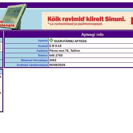
Apteegi info
Apteek
SUUR-PÄRNU APTEEK
Avatud
E-R 9-19
Aadress
Pärnu mnt 76, Tallinn
Telefon
646 2769
Nimetusi hinnakirjas
2662
Andmed värskendatud
06/08/2026
a
t