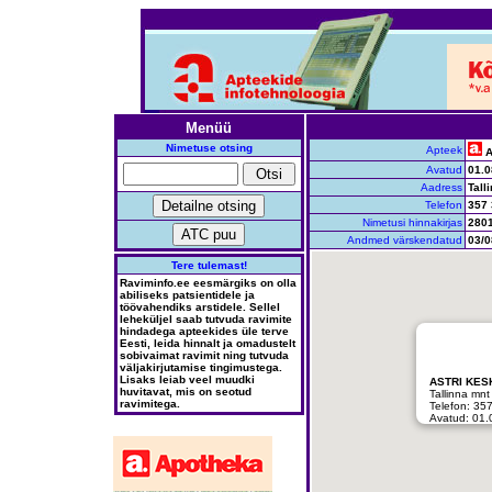
Menüü
Nimetuse otsing
Apteek
A
Avatud
01.0
Aadress
Tall
Telefon
357 
Nimetusi hinnakirjas
280
Andmed värskendatud
03/0
Tere tulemast!
Raviminfo.ee eesmärgiks on olla
abiliseks patsientidele ja
töövahendiks arstidele. Sellel
leheküljel saab tutvuda ravimite
hindadega apteekides üle terve
Eesti, leida hinnalt ja omadustelt
sobivaimat ravimit ning tutvuda
väljakirjutamise tingimustega.
Lisaks leiab veel muudki
ASTRI KES
huvitavat, mis on seotud
Tallinna mnt
ravimitega.
Telefon: 35
Avatud: 01.