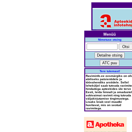
Menüü
Nimetuse otsing
Tere tulemast!
Raviminfo.ee eesmärgiks on oll
abiliseks patsientidele ja
töövahendiks arstidele. Sellel
leheküljel saab tutvuda ravimite
hindadega apteekides üle terve
Eesti, leida hinnalt ja omadustel
sobivaimat ravimit ning tutvuda
väljakirjutamise tingimustega.
Lisaks leiab veel muudki
huvitavat, mis on seotud
ravimitega.