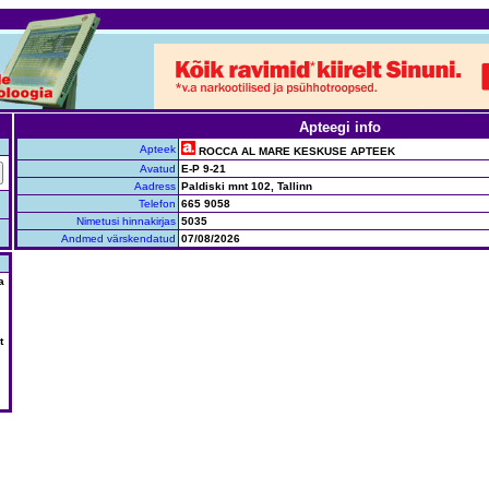
Apteegi info
Apteek
ROCCA AL MARE KESKUSE APTEEK
Avatud
E-P 9-21
Aadress
Paldiski mnt 102, Tallinn
Telefon
665 9058
Nimetusi hinnakirjas
5035
Andmed värskendatud
07/08/2026
a
t