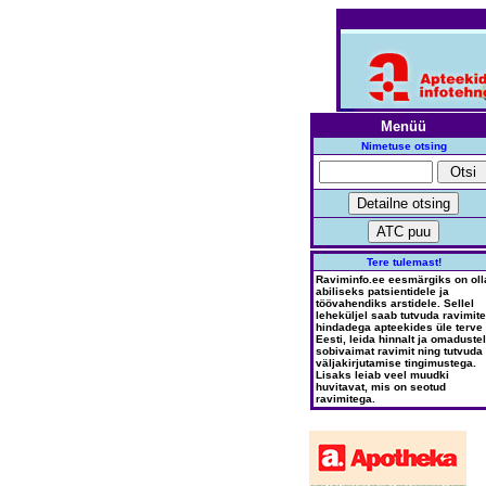
Menüü
Nimetuse otsing
Tere tulemast!
Raviminfo.ee eesmärgiks on oll
abiliseks patsientidele ja
töövahendiks arstidele. Sellel
leheküljel saab tutvuda ravimite
hindadega apteekides üle terve
Eesti, leida hinnalt ja omadustel
sobivaimat ravimit ning tutvuda
väljakirjutamise tingimustega.
Lisaks leiab veel muudki
huvitavat, mis on seotud
ravimitega.