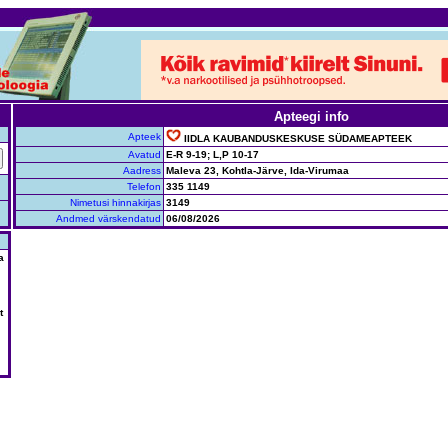
Apteegi info
Apteek
IIDLA KAUBANDUSKESKUSE SÜDAMEAPTEEK
Avatud
E-R 9-19; L,P 10-17
Aadress
Maleva 23, Kohtla-Järve, Ida-Virumaa
Telefon
335 1149
Nimetusi hinnakirjas
3149
Andmed värskendatud
06/08/2026
a
t