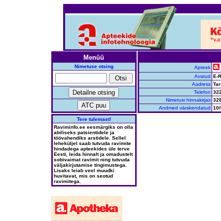
Menüü
Nimetuse otsing
Apteek
Avatud
E-R
Aadress
Tar
Telefon
32
Nimetusi hinnakirjas
32
Andmed värskendatud
10/
Tere tulemast!
Raviminfo.ee eesmärgiks on olla
abiliseks patsientidele ja
töövahendiks arstidele. Sellel
leheküljel saab tutvuda ravimite
hindadega apteekides üle terve
Eesti, leida hinnalt ja omadustelt
sobivaimat ravimit ning tutvuda
väljakirjutamise tingimustega.
Lisaks leiab veel muudki
huvitavat, mis on seotud
ravimitega.