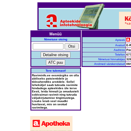
Menüü
Nimetuse otsing
Apteek
Avatud
E-R
Aadress
Pär
Telefon
67
Nimetusi hinnakirjas
32
Andmed värskendatud
08/
Tere tulemast!
Raviminfo.ee eesmärgiks on olla
abiliseks patsientidele ja
töövahendiks arstidele. Sellel
leheküljel saab tutvuda ravimite
hindadega apteekides üle terve
Eesti, leida hinnalt ja omadustelt
sobivaimat ravimit ning tutvuda
väljakirjutamise tingimustega.
Lisaks leiab veel muudki
huvitavat, mis on seotud
ravimitega.