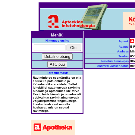
Menüü
Nimetuse otsing
Apteek
Avatud
E-R
Aadress
Män
Telefon
65
Nimetusi hinnakirjas
30
Andmed värskendatud
08/
Tere tulemast!
Raviminfo.ee eesmärgiks on olla
abiliseks patsientidele ja
töövahendiks arstidele. Sellel
leheküljel saab tutvuda ravimite
hindadega apteekides üle terve
Eesti, leida hinnalt ja omadustelt
sobivaimat ravimit ning tutvuda
väljakirjutamise tingimustega.
Lisaks leiab veel muudki
huvitavat, mis on seotud
ravimitega.