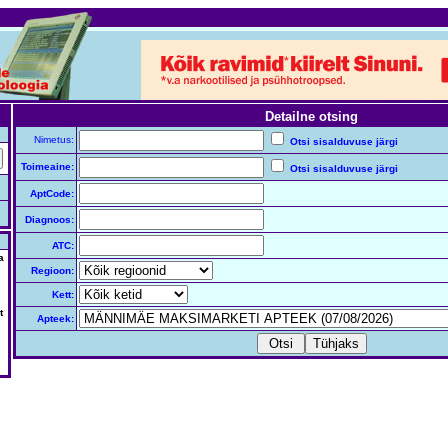
Detailne otsing
Nimetus:
Otsi sisalduvuse järgi
Toimeaine:
Otsi sisalduvuse järgi
AptCode:
Diagnoos:
ATC:
a
Regioon:
Kett:
t
Apteek: