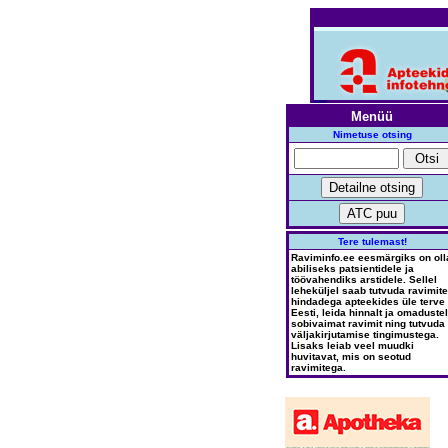
Menüü
Nimetuse otsing
Tere tulemast!
Raviminfo.ee eesmärgiks on oll
abiliseks patsientidele ja
töövahendiks arstidele. Sellel
leheküljel saab tutvuda ravimite
hindadega apteekides üle terve
Eesti, leida hinnalt ja omadustel
sobivaimat ravimit ning tutvuda
väljakirjutamise tingimustega.
Lisaks leiab veel muudki
huvitavat, mis on seotud
ravimitega.